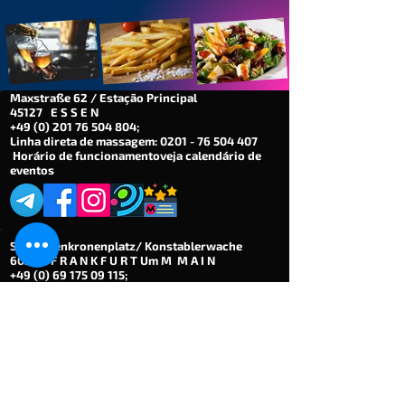
Maxstraße 62 / Estação Principal
45127 E S S E N
+49 (0) 201 76 504 804
;
Linha direta de massagem:
0201 - 76 504 407
Horário de funcionamento
veja calendário de
eventos
Schwedenkronenplatz/ Konstablerwache
60313 F R A N K F U R T Um M M A I N
+49 (0) 69 175 09 115
;
Aberto diariamente das 12h às 7h.
Disponível para você 24 horas por dia nos finais
de semana.
Todos os gays são bem-vindos,
incluindo homens trans