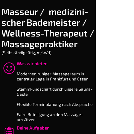
Masseur / me­dizi­ni­
scher Ba­de­meis­ter /
Well­ness-The­rapeut /
Mas­sage­praktiker
(Selbständig tätig, m/w/d)
Was wir bieten
​Moderner, ruhiger Massageraum in
zentraler Lage in Frankfurt und Essen
Stammkundschaft durch unsere Sauna-
Gäste
Flexible Terminplanung nach Ab­sprache
Faire Beteiligung an den Massage­
umsätzen
Deine Aufgaben