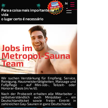
!!
Jobs
☰
Para a coisa mais importante na
vida
o lugar certo é necessário
Jobs im
Metropol-Sauna
Team
Wir suchen Verstärkung für Empfang, Service,
Reinigung, Hausmeistertätigkeiten, Massage und
Fußpflege – auf Mini-Job-, Teilzeit- oder
Honorar-Basis (m/w/d).
Nach der Probezeit erhalten alle Mitarbeiter –
selbstverständlich auch Minijobber – ein
Deutschlandticket sowie freien Eintritt in
zahlreichen Gay-Saunen in ganz Deutschland.