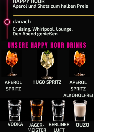
HAPPY HOUR
Aperol und Shots zum halben Preis
danach
Cruising, Whirlpool, Lounge.
Den Abend genießen.
─
UNSERE HAPPY HOUR DRINKS
─
HUGO SPRITZ
APEROL
APEROL
SPRITZ
SPRITZ
ALKOHOLFREI
VODKA
BERLINER
OUZO
JÄGER-
MEISTER
LUFT