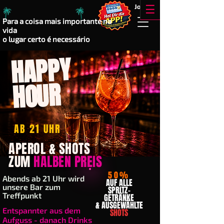
!!
Jobs
☰
Para a coisa mais importante na
vida
o lugar certo é necessário
HAPPY
HOUR
AB 21 UHR
APEROL & SHOTS
ZUM
HALBEN PREIS
50%
Abends ab 21 Uhr wird
AUF ALLE
unsere Bar zum
SPRITZ-
Treffpunkt
GETRÄNKE
& AUSGEWÄHLTE
Entspannter aus dem
SHOTS
Aufguss - danach Drinks