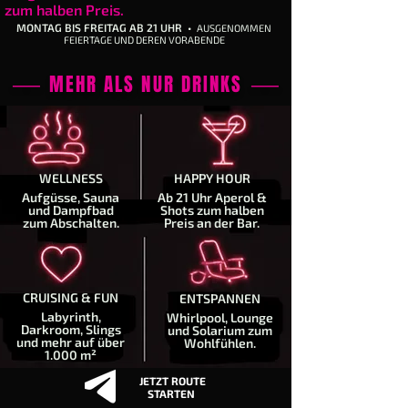
zum halben Preis.
MONTAG BIS FREITAG AB 21 UHR •
AUSGENOMMEN
FEIERTAGE UND DEREN VORABENDE
──
MEHR ALS NUR DRINKS
──
WELLNESS
HAPPY HOUR
Aufgüsse, Sauna
Ab 21 Uhr Aperol &
und Dampfbad
Shots zum halben
zum Abschalten.
Preis an der Bar.
CRUISING & FUN
ENTSPANNEN
Labyrinth,
Whirlpool, Lounge
Darkroom, Slings
und Solarium zum
und mehr auf über
Wohlfühlen.
1.000 m²
JETZT ROUTE
STARTEN